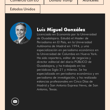
Comercio con EU
Donald Trump
Aranceles
Estados Unidos
Luis Miguel González
Licenciado en Economía por la Universidad
de Guadalajara. Estudió el Master de
Periodismo en El País, en la Universidad
Autónoma de Madrid en 1994, y una
especialización en periodismo económico en
la Universidad de Columbia en Nueva York.
Ha sido reportero, editor de negocios y
director editorial del diario PÚBLICO de
Guadalajara, y ha trabajado en los
periódicos Siglo 21 y Milenio. Se ha
especializado en periodismo económico y en
periodismo de investigación, y ha realizado
estancias profesionales en Cinco Días de
Madrid y San Antonio Express News, de San
Antonio, Texas.