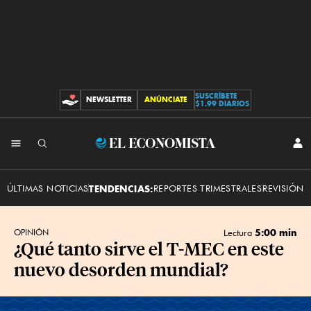
SUSCRÍBETE
NEWSLETTER
ANÚNCIATE
CONTRIBUCIONES
$1.99 DIARIOS
INI
El
SES
Economista
ÚLTIMAS NOTICIAS
TENDENCIAS:
REPORTES TRIMESTRALES
REVISIÓN 
5:00 min
OPINIÓN
Lectura
¿Qué tanto sirve el T-MEC en este
nuevo desorden mundial?