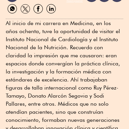
ReadSpeaker
Compartir
Compartir
Compartir
Compartir
por
por
por
por
WhatsApp
Twitter
Facebook
Linkedin
Al inicio de mi carrera en Medicina, en los
años ochenta, tuve la oportunidad de visitar el
Instituto Nacional de Cardiología y el Instituto
Nacional de la Nutrición. Recuerdo con
claridad la impresión que me causaron: eran
espacios donde convergían la práctica clínica,
la investigación y la formación médica con
estándares de excelencia. Ahí trabajaban
figuras de talla internacional como Ruy Pérez-
Tamayo, Donato Alarcón Segovia y Sodi
Pallares, entre otros. Médicos que no solo
atendían pacientes, sino que construían
conocimiento, formaban nuevas generaciones
y desarrollaban innovación clínica y científica.