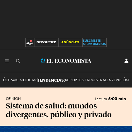
SUSCRÍBETE
NEWSLETTER
ANÚNCIATE
CONTRIBUCIONES
$1.99 DIARIOS
INI
El
SES
Economista
ÚLTIMAS NOTICIAS
TENDENCIAS:
REPORTES TRIMESTRALES
REVISIÓN 
5:00 min
OPINIÓN
Lectura
Sistema de salud: mundos
divergentes, público y privado