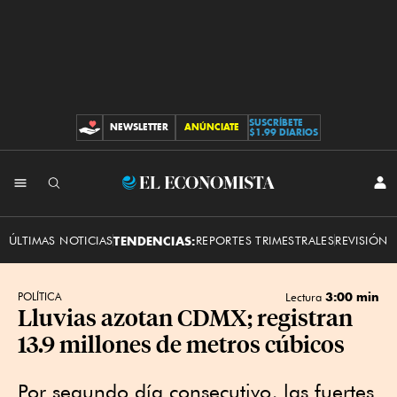
SUSCRÍBETE
NEWSLETTER
ANÚNCIATE
CONTRIBUCIONES
$1.99 DIARIOS
INI
El
SES
Economista
ÚLTIMAS NOTICIAS
TENDENCIAS:
REPORTES TRIMESTRALES
REVISIÓN 
3:00 min
POLÍTICA
Lectura
Lluvias azotan CDMX; registran
13.9 millones de metros cúbicos
Por segundo día consecutivo, las fuertes