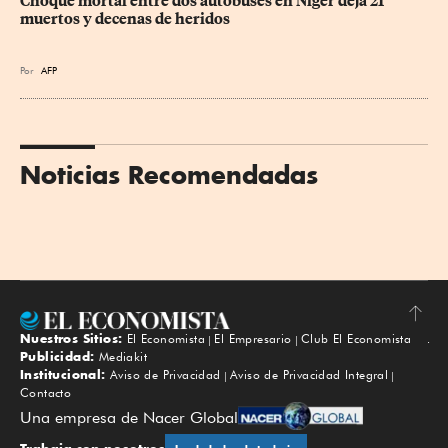
Choque mortal entre dos autobuses en Níger deja 21 
muertos y decenas de heridos
Por
AFP
Noticias Recomendadas
Nuestros Sitios:
El Economista
El Empresario
Club El Economista
Subir
Publicidad:
Mediakit
Institucional:
Aviso de Privacidad
Aviso de Privacidad Integral
Contacto
Una empresa de Nacer Global