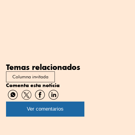
Temas relacionados
Columna invitada
Comenta esta noticia
Compartir
Compartir
Compartir
Compartir
por
por
por
por
WhatsApp
Twitter
Facebook
Linkedin
Ver comentarios