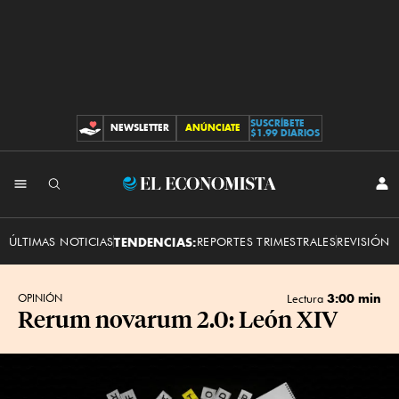
SUSCRÍBETE
NEWSLETTER
ANÚNCIATE
CONTRIBUCIONES
$1.99 DIARIOS
INI
El
SES
Economista
ÚLTIMAS NOTICIAS
TENDENCIAS:
REPORTES TRIMESTRALES
REVISIÓN 
3:00 min
OPINIÓN
Lectura
Rerum novarum 2.0: León XIV