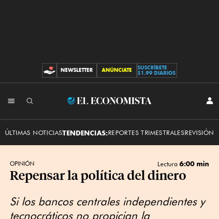
SUSCRÍBETE
NEWSLETTER
ANÚNCIATE
CONTRIBUCIONES
$1.99 DIARIOS
INI
El
SES
Economista
ÚLTIMAS NOTICIAS
TENDENCIAS:
REPORTES TRIMESTRALES
REVISIÓN 
6:00 min
OPINIÓN
Lectura
Repensar la política del dinero
Si los bancos centrales independientes y
tecnocráticos no propician la