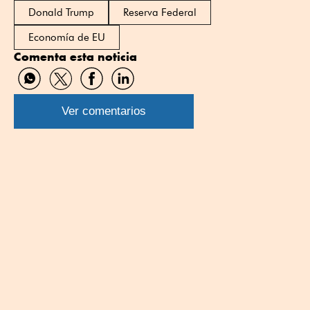
Donald Trump
Reserva Federal
Economía de EU
Comenta esta noticia
Compartir
Compartir
Compartir
Compartir
por
por
por
por
WhatsApp
Twitter
Facebook
Linkedin
Ver comentarios