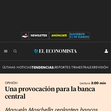
SUSCRÍBETE
NEWSLETTER
ANÚNCIATE
CONTRIBUCIONES
$1.99 DIARIOS
INI
El
SES
Economista
ÚLTIMAS NOTICIAS
TENDENCIAS:
REPORTES TRIMESTRALES
REVISIÓN 
3:00 min
OPINIÓN
Lectura
Una provocación para la banca
central
Manuela Moschella replantea bancos