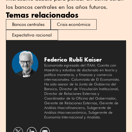
los bancos centrales en los años futuros.
Temas relacionados
Bancos centrales
Crisis económica
Expectativa racional
Federico Rubli Kaiser
Economista egresado del ITAM. Cuenta con
Maestría y estudios de doctorado en teoría y
política monetaria, y finanzas y comercio
internacionales. Columnista de El Economista.
Ha sido asesor de la Junta de Gobierno del
Banxico, Director de Vinculación Institucional,
Director de Relaciones Externas y
Coordinador de la Oficina del Gobernador,
Gerente de Relaciones Externas, Gerente de
Análisis Macrofinanciero, Subgerente de
Análisis Macroeconómico, Subgerente de
Economía Internacional y Analista.