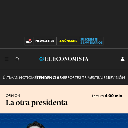
SUSCRÍBETE
NEWSLETTER
ANÚNCIATE
CONTRIBUCIONES
$1.99 DIARIOS
INI
El
SES
Economista
ÚLTIMAS NOTICIAS
TENDENCIAS:
REPORTES TRIMESTRALES
REVISIÓN 
4:00 min
OPINIÓN
Lectura
La otra presidenta