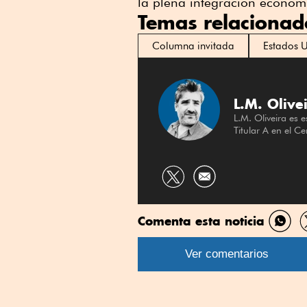
la plena integración económ
Temas relacionad
Columna invitada
Estados 
L.M. Olive
L.M. Oliveira es e
Titular A en el C
Compartir
por
Twitter
Comenta esta noticia
Comp
por
Ver comentarios
What