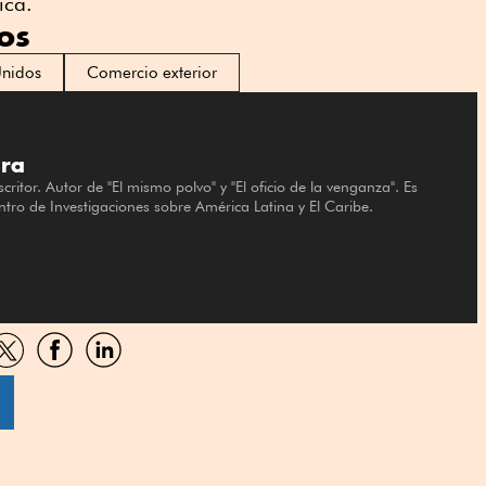
ica.
os
Unidos
Comercio exterior
ira
scritor. Autor de "El mismo polvo" y "El oficio de la venganza". Es
entro de Investigaciones sobre América Latina y El Caribe.
artir
Compartir
Compartir
Compartir
por
por
por
sApp
Twitter
Facebook
Linkedin