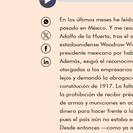
Compartir
En los últimos meses he leíd
por
pasado en México. Y me resul
WhatsApp
Compartir
Adolfo de la Huerta, tras el
por
Twitter
estadounidense Woodrow Wil
Compartir
por
presidente mexicano por hab
Facebook
Compartir
Además, exigió el reconocimi
por
otorgadas a los empresarios 
Linkedin
lejos y demandó la abrogaci
constitución de 1917. La fal
la prohibición de recibir pr
de armas y municiones en aq
dinero para hacer frente a l
pues el país aún no estaba e
Desde entonces —como ya oc