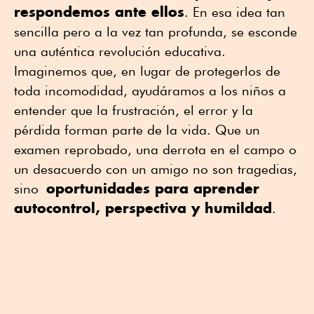
respondemos ante ellos
. En esa idea tan
sencilla pero a la vez tan profunda, se esconde
una auténtica revolución educativa.
Imaginemos que, en lugar de protegerlos de
toda incomodidad, ayudáramos a los niños a
entender que la frustración, el error y la
pérdida forman parte de la vida. Que un
examen reprobado, una derrota en el campo o
un desacuerdo con un amigo no son tragedias,
oportunidades para aprender
sino
autocontrol, perspectiva y humildad
.