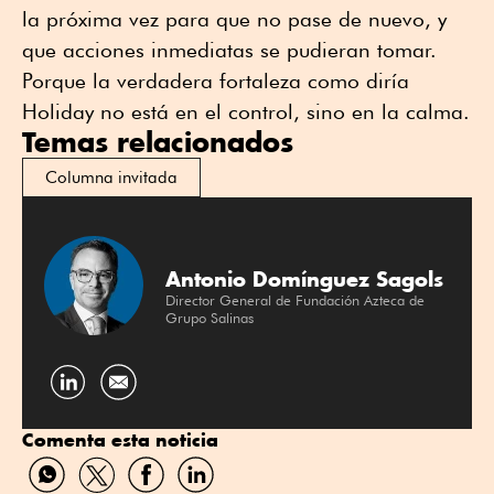
la próxima vez para que no pase de nuevo, y
que acciones inmediatas se pudieran tomar.
Porque la verdadera fortaleza como diría
Holiday no está en el control, sino en la calma.
Temas relacionados
Columna invitada
Antonio Domínguez Sagols
Director General de Fundación Azteca de
Grupo Salinas
Compartir
por
Comenta esta noticia
Linkedin
Compartir
Compartir
Compartir
Compartir