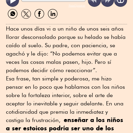
ReadSpeaker
Compartir
Compartir
Compartir
Compartir
por
por
por
por
WhatsApp
Twitter
Facebook
Linkedin
Hace unos días vi a un niño de unos seis años
llorar desconsolado porque su helado se había
caído al suelo. Su padre, con paciencia, se
agachó y le dijo: “No podemos evitar que a
veces las cosas malas pasen, hijo. Pero sí
podemos decidir cómo reaccionar”.
Esa frase, tan simple y poderosa, me hizo
pensar en lo poco que hablamos con los niños
sobre la fortaleza interior, sobre el arte de
aceptar lo inevitable y seguir adelante. En una
cotidianidad que premia la inmediatez y
enseñar a los niños
castiga la frustración,
a ser estoicos podría ser uno de los