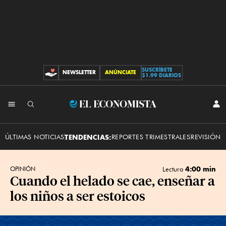
SUSCRÍBETE
NEWSLETTER
ANÚNCIATE
CONTRIBUCIONES
$1.99 DIARIOS
INI
El
SES
Economista
ÚLTIMAS NOTICIAS
TENDENCIAS:
REPORTES TRIMESTRALES
REVISIÓN 
4:00 min
OPINIÓN
Lectura
Cuando el helado se cae, enseñar a
los niños a ser estoicos