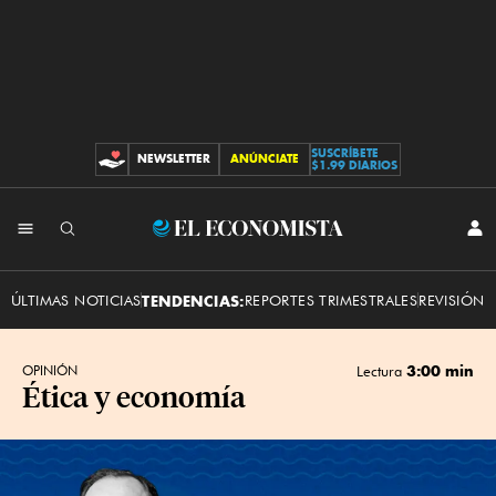
SUSCRÍBETE
NEWSLETTER
ANÚNCIATE
CONTRIBUCIONES
$1.99 DIARIOS
INI
El
SES
Economista
ÚLTIMAS NOTICIAS
TENDENCIAS:
REPORTES TRIMESTRALES
REVISIÓN 
3:00 min
OPINIÓN
Lectura
Ética y economía