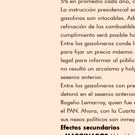
5% en promedio cada año, d
La instrucción presidencial e
gasolinas son intocables. Adi
refinación de los combustible
cumplimiento será posible h
Entre los gasolineros cunde
para fijar un precio máximo
legal para informar al públi
no resultó un arcaísmo y hol
sexenio anterior.
Entre los gasolineros con pre
detonó en el sexenio anterio
Rogelio Lemarroy, quien fue 
el PAN. Ahora, con la Cuart
sus nexos políticos son inmej
Efectos secundarios