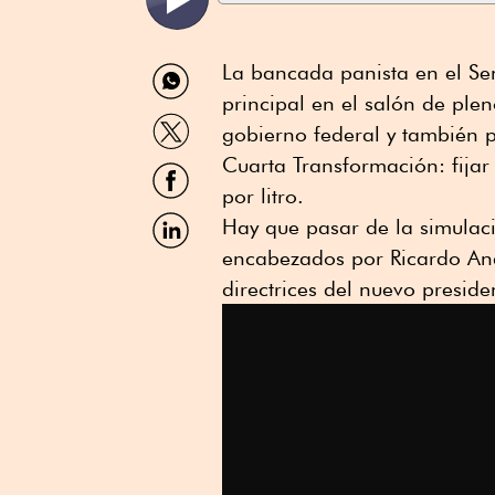
Compartir
La bancada panista en el Se
por
principal en el salón de ple
WhatsApp
Compartir
gobierno federal y también pa
por
Twitter
Cuarta Transformación: fijar
Compartir
por
por litro.
Facebook
Compartir
Hay que pasar de la simulaci
por
encabezados por Ricardo Ana
Linkedin
directrices del nuevo presid