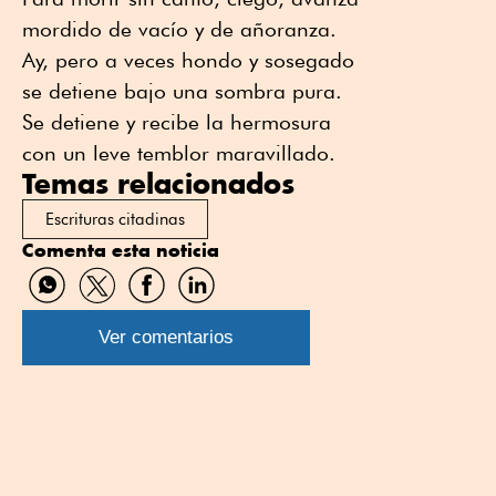
mordido de vacío y de añoranza.
Ay, pero a veces hondo y sosegado
se detiene bajo una sombra pura.
Se detiene y recibe la hermosura
con un leve temblor maravillado.
Temas relacionados
Escrituras citadinas
Comenta esta noticia
Compartir
Compartir
Compartir
Compartir
por
por
por
por
WhatsApp
Twitter
Facebook
Linkedin
Ver comentarios