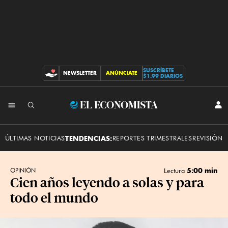
SUSCRÍBETE
NEWSLETTER
ANÚNCIATE
CONTRIBUCIONES
$1.99 DIARIOS
INI
El
SES
Economista
ÚLTIMAS NOTICIAS
TENDENCIAS:
REPORTES TRIMESTRALES
REVISIÓN 
5:00 min
OPINIÓN
Lectura
Cien años leyendo a solas y para
todo el mundo