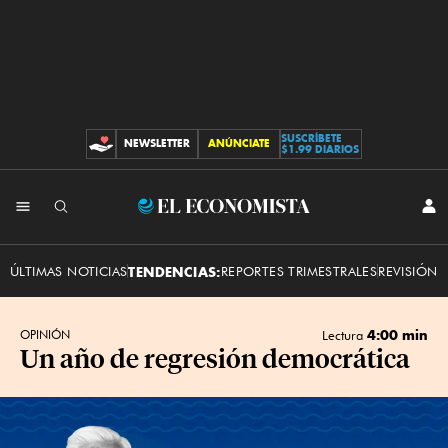
SUSCRÍBETE
NEWSLETTER
ANÚNCIATE
CONTRIBUCIONES
$1.99 DIARIOS
INI
El
SES
Economista
ÚLTIMAS NOTICIAS
TENDENCIAS:
REPORTES TRIMESTRALES
REVISIÓN 
4:00 min
OPINIÓN
Lectura
Un año de regresión democrática