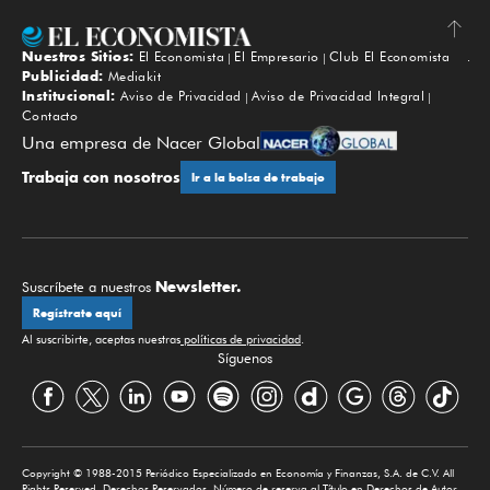
Nuestros Sitios:
El Economista
El Empresario
Club El Economista
Subir
Publicidad:
Mediakit
Institucional:
Aviso de Privacidad
Aviso de Privacidad Integral
Contacto
Una empresa de Nacer Global
Trabaja con nosotros
Ir a la bolsa de trabajo
Newsletter.
Suscríbete a nuestros
Regístrate aquí
Al suscribirte, aceptas nuestras
políticas de privacidad
.
Síguenos
Copyright © 1988-2015 Periódico Especializado en Economía y Finanzas, S.A. de C.V. All
Rights Reserved. Derechos Reservados. Número de reserva al Título en Derechos de Autor