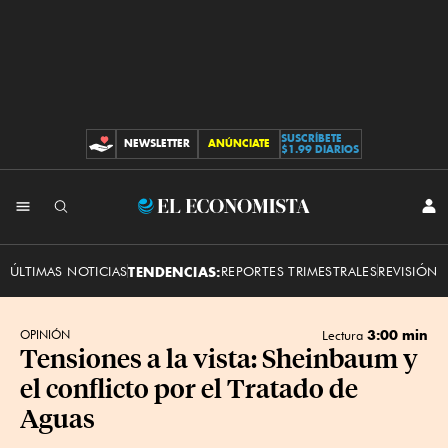
SUSCRÍBETE
NEWSLETTER
ANÚNCIATE
CONTRIBUCIONES
$1.99 DIARIOS
INI
El
SES
Economista
ÚLTIMAS NOTICIAS
TENDENCIAS:
REPORTES TRIMESTRALES
REVISIÓN 
3:00 min
OPINIÓN
Lectura
Tensiones a la vista: Sheinbaum y
el conflicto por el Tratado de
Aguas