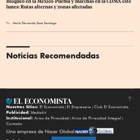
Bloqueo en la México-Puebla y marchas en la CDMX este 
lunes: Rutas alternas y zonas afectadas
Por
María Fernanda Sosa Santiago
Noticias Recomendadas
Nuestros Sitios:
El Economista
El Empresario
Club El Economista
Subir
Publicidad:
Mediakit
Institucional:
Aviso de Privacidad
Aviso de Privacidad Integral
Contacto
Una empresa de Nacer Global