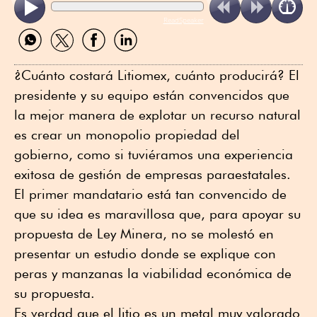
ReadSpeaker
Compartir
Compartir
Compartir
Compartir
por
por
por
por
WhatsApp
Twitter
Facebook
Linkedin
¿Cuánto costará Litiomex, cuánto producirá? El
presidente y su equipo están convencidos que
la mejor manera de explotar un recurso natural
es crear un monopolio propiedad del
gobierno, como si tuviéramos una experiencia
exitosa de gestión de empresas paraestatales.
El primer mandatario está tan convencido de
que su idea es maravillosa que, para apoyar su
propuesta de Ley Minera, no se molestó en
presentar un estudio donde se explique con
peras y manzanas la viabilidad económica de
su propuesta.
Es verdad que el litio es un metal muy valorado