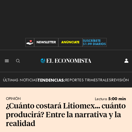
SUSCRÍBETE
NEWSLETTER
ANÚNCIATE
CONTRIBUCIONES
$1.99 DIARIOS
INI
El
SES
Economista
ÚLTIMAS NOTICIAS
TENDENCIAS:
REPORTES TRIMESTRALES
REVISIÓN 
5:00 min
OPINIÓN
Lectura
¿Cuánto costará Litiomex... cuánto
producirá? Entre la narrativa y la
realidad