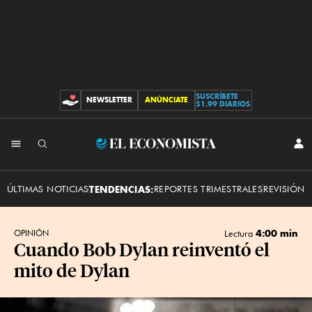
SUSCRÍBETE
NEWSLETTER
ANÚNCIATE
CONTRIBUCIONES
$1.99 DIARIOS
INI
El
SES
Economista
ÚLTIMAS NOTICIAS
TENDENCIAS:
REPORTES TRIMESTRALES
REVISIÓN 
4:00 min
OPINIÓN
Lectura
Cuando Bob Dylan reinventó el
mito de Dylan