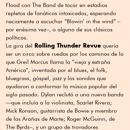
Flood con The Band de tocar en estadios
repletos de fanáticos intoxicados, esperando
neciamente a escuchar “Blowin’ in the wind” –
por enésima vez–, o alguno de sus clásicos
políticos.
Rolling Thunder Revue
La gira del
quería
ser un circo sobre ruedas por los caminos de lo
que Greil Marcus llama la “vieja y extraña
América”, inventada por el blues, el folk,
bluegrass, góspel, jazz y los sonidos que
ayudaron a conformar la música popular del
siglo pasado. Dylan reclutó a una nueva banda
—que incluía a la violinista, Scarlet Rivera;
Mick Ronson, guitarrista de Bowie y miembro
de las Arañas de Marte; Roger McGuinn, de
The Byrds–, y un grupo de trovadores