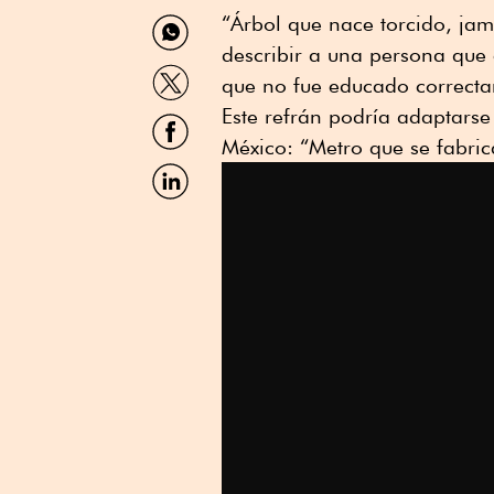
Compartir
“Árbol que nace torcido, jam
por
describir a una persona que
WhatsApp
Compartir
que no fue educado correcta
por
Twitter
Este refrán podría adaptarse
Compartir
por
México: “Metro que se fabric
Facebook
Compartir
por
Linkedin