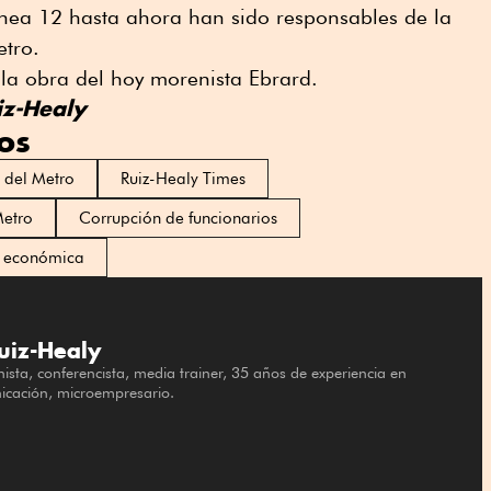
Línea 12 hasta ahora han sido responsables de la
etro.
la obra del hoy morenista Ebrard.
iz-Healy
os
 del Metro
Ruiz-Healy Times
Metro
Corrupción de funcionarios
s económica
uiz-Healy
sta, conferencista, media trainer, 35 años de experiencia en
cación, microempresario.