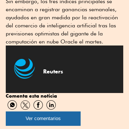
Sin embargo, los tres índices principales se
encaminan a registrar ganancias semanales,
ayudados en gran medida por la reactivación
del comercio de inteligencia artificial tras las
previsiones optimistas del gigante de la
computación en nube Oracle el martes.
Reuters
Comenta esta noticia
Compartir
Compartir
Compartir
Compartir
por
por
por
por
WhatsApp
Twitter
Facebook
Linkedin
Ver comentarios