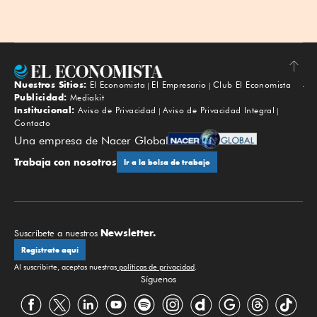
Nuestros Sitios:
El Economista
El Empresario
Club El Economista
Subir
Publicidad:
Mediakit
Institucional:
Aviso de Privacidad
Aviso de Privacidad Integral
Contacto
Una empresa de Nacer Global
Trabaja con nosotros
Ir a la bolsa de trabajo
Newsletter.
Suscríbete a nuestros
Regístrate aquí
Al suscribirte, aceptas nuestras
políticas de privacidad
.
Síguenos