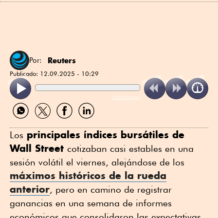
Reuters
Por:
Publicado:
12.09.2025 - 10:29
ReadSpeaker
Compartir
Compartir
Compartir
Compartir
por
por
por
por
WhatsApp
Twitter
Facebook
Linkedin
principales índices bursátiles de
Los
Wall Street
cotizaban casi estables en una
sesión volátil el viernes, alejándose de los
máximos históricos de la rueda
anterior
, pero en camino de registrar
ganancias en una semana de informes
económicos que consolidaron las expectativas