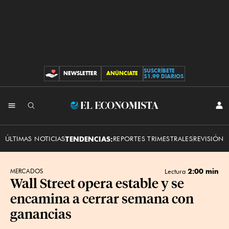
SUSCRÍBETE
NEWSLETTER
ANÚNCIATE
CONTRIBUCIONES
$1.99 DIARIOS
INI
El
SES
Economista
ÚLTIMAS NOTICIAS
TENDENCIAS:
REPORTES TRIMESTRALES
REVISIÓN 
2:00 min
MERCADOS
Lectura
Wall Street opera estable y se
encamina a cerrar semana con
ganancias