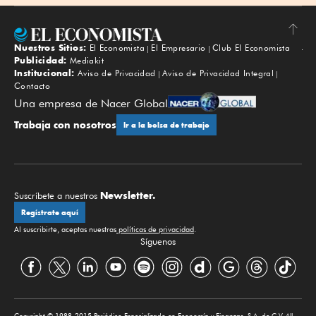
Nuestros Sitios:
El Economista
El Empresario
Club El Economista
Subir
Publicidad:
Mediakit
Institucional:
Aviso de Privacidad
Aviso de Privacidad Integral
Contacto
Una empresa de Nacer Global
Trabaja con nosotros
Ir a la bolsa de trabajo
Newsletter.
Suscríbete a nuestros
Regístrate aquí
Al suscribirte, aceptas nuestras
políticas de privacidad
.
Síguenos
Copyright © 1988-2015 Periódico Especializado en Economía y Finanzas, S.A. de C.V. All