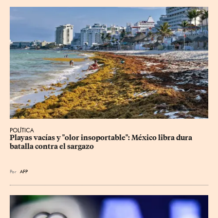
POLÍTICA
Playas vacías y "olor insoportable": México libra dura 
batalla contra el sargazo
Por
AFP