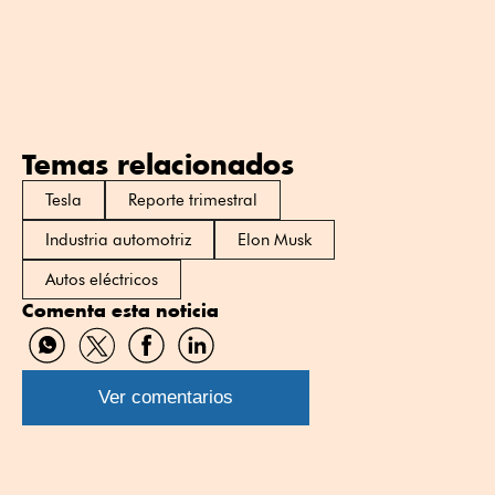
Temas relacionados
Tesla
Reporte trimestral
Industria automotriz
Elon Musk
Autos eléctricos
Comenta esta noticia
Compartir
Compartir
Compartir
Compartir
por
por
por
por
WhatsApp
Twitter
Facebook
Linkedin
Ver comentarios