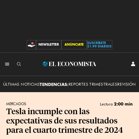
SUSCRÍBETE
NEWSLETTER
ANÚNCIATE
CONTRIBUCIONES
$1.99 DIARIOS
INI
El
SES
Economista
ÚLTIMAS NOTICIAS
TENDENCIAS:
REPORTES TRIMESTRALES
REVISIÓN 
2:00 min
MERCADOS
Lectura
Tesla incumple con las
expectativas de sus resultados
para el cuarto trimestre de 2024