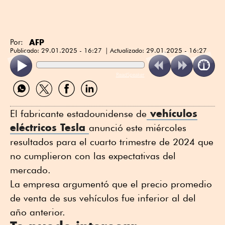
AFP
Por:
Publicado:
29.01.2025 - 16:27
Actualizado:
29.01.2025 - 16:27
ReadSpeaker
Compartir
Compartir
Compartir
Compartir
por
por
por
por
WhatsApp
Twitter
Facebook
Linkedin
vehículos
El fabricante estadounidense de
eléctricos Tesla
anunció este miércoles
resultados para el cuarto trimestre de 2024 que
no cumplieron con las expectativas del
mercado.
La empresa argumentó que el precio promedio
de venta de sus vehículos fue inferior al del
año anterior.