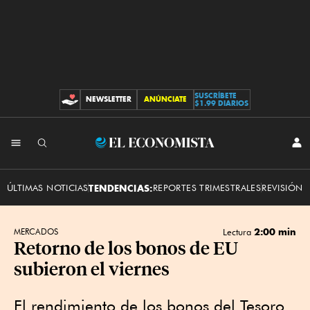
SUSCRÍBETE
NEWSLETTER
ANÚNCIATE
CONTRIBUCIONES
$1.99 DIARIOS
INI
El
SES
Economista
ÚLTIMAS NOTICIAS
TENDENCIAS:
REPORTES TRIMESTRALES
REVISIÓN 
2:00 min
MERCADOS
Lectura
Retorno de los bonos de EU
subieron el viernes
El rendimiento de los bonos del Tesoro