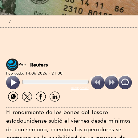
Reuters
Por:
Publicado:
14.06.2026 - 21:00
ReadSpeaker
Compartir
Compartir
Compartir
Compartir
por
por
por
por
WhatsApp
Twitter
Facebook
Linkedin
El rendimiento de los bonos del Tesoro
estadounidense subió el viernes desde mínimos
de una semana, mientras los operadores se
centraron en la posibilidad de un acuerdo de