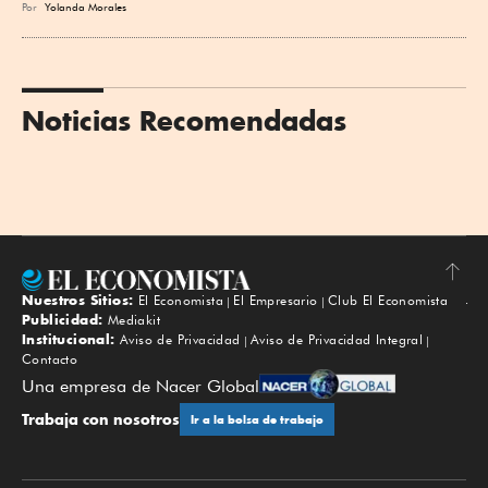
Por
Yolanda Morales
Noticias Recomendadas
Nuestros Sitios:
El Economista
El Empresario
Club El Economista
Subir
Publicidad:
Mediakit
Institucional:
Aviso de Privacidad
Aviso de Privacidad Integral
Contacto
Una empresa de Nacer Global
Trabaja con nosotros
Ir a la bolsa de trabajo