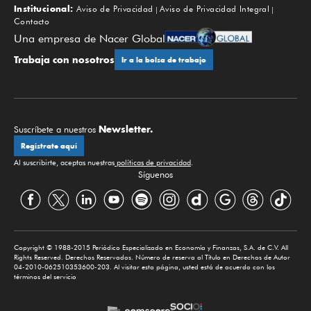
Institucional:
Aviso de Privacidad
Aviso de Privacidad Integral
Contacto
Una empresa de Nacer Global
Trabaja con nosotros
Ir a la bolsa de trabajo
Newsletter.
Suscríbete a nuestros
Regístrate aquí
Al suscribirte, aceptas nuestras
políticas de privacidad
.
Síguenos
Copyright © 1988-2015 Periódico Especializado en Economía y Finanzas, S.A. de C.V. All
Rights Reserved. Derechos Reservados. Número de reserva al Título en Derechos de Autor
04-2010-062510353600-203. Al visitar esta página, usted está de acuerdo con los
términos del servicio