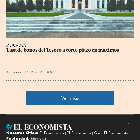
MERCADOS
Tasa de bonos del Tesoro a corto plazo en máximos
Por
Reuters
17/06/2026 - 20:59
Ver más
Nuestros Sitios:
El Economista
El Empresario
Club El Economista
Subir
Publicidad:
Mediakit