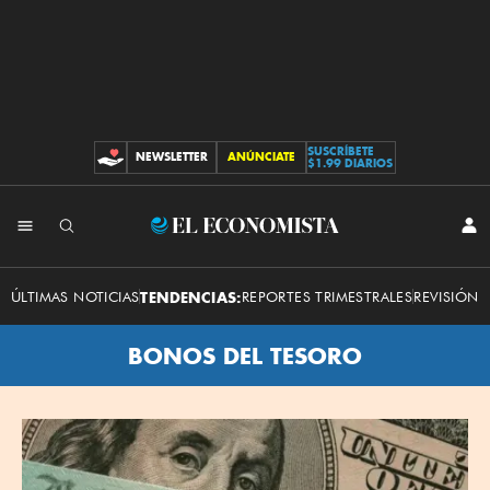
SUSCRÍBETE
NEWSLETTER
ANÚNCIATE
CONTRIBUCIONES
$1.99 DIARIOS
El
INI
SES
Economista
ÚLTIMAS NOTICIAS
TENDENCIAS:
REPORTES TRIMESTRALES
REVISIÓN 
BONOS DEL TESORO