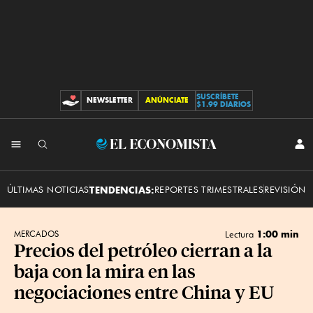
SUSCRÍBETE
NEWSLETTER
ANÚNCIATE
CONTRIBUCIONES
$1.99 DIARIOS
INI
El
SES
Economista
ÚLTIMAS NOTICIAS
TENDENCIAS:
REPORTES TRIMESTRALES
REVISIÓN 
1:00 min
MERCADOS
Lectura
Precios del petróleo cierran a la
baja con la mira en las
negociaciones entre China y EU