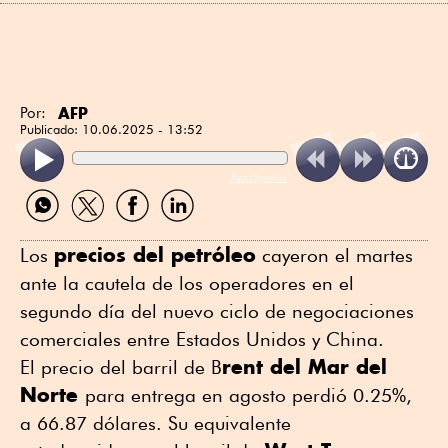
AFP
Por:
Publicado:
10.06.2025 - 13:52
ReadSpeaker
Compartir
Compartir
Compartir
Compartir
por
por
por
por
WhatsApp
Twitter
Facebook
Linkedin
precios del petróleo
Los
cayeron el martes
ante la cautela de los operadores en el
segundo día del nuevo ciclo de negociaciones
comerciales entre Estados Unidos y China.
rent del Mar del
El precio del barril de B
Norte
para entrega en agosto perdió 0.25%,
a 66.87 dólares. Su equivalente