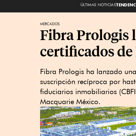
ÚLTIMAS NOTICIAS
TENDENC
MERCADOS
Fibra Prologis 
certificados d
Fibra Prologis ⁠ha lanzado un
‌suscripción recíproca por hast
fiduciarios ‌inmobiliarios (CBF
Macquarie México.