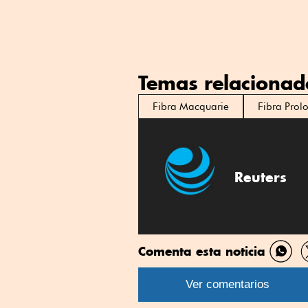
Temas relacionad
Fibra Macquarie
Fibra Prol
Reuters
Comenta esta noticia
Comp
por
Ver comentarios
What