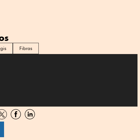
os
ogis
Fibras
artir
Compartir
Compartir
Compartir
por
por
por
sApp
Twitter
Facebook
Linkedin