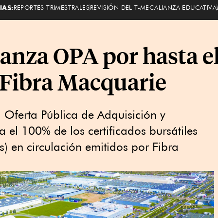
IAS:
REPORTES TRIMESTRALES
REVISIÓN DEL T-MEC
ALIANZA EDUCATIVA
lanza OPA por hasta e
e Fibra Macquarie
a Oferta Pública de Adquisición y
a ⁠el 100% de ⁠los certificados bursátiles
Is) en circulación emitidos ​por Fibra