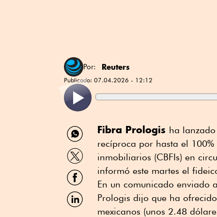
Reuters
Por:
Publicado:
07.04.2026 - 12:12
Compartir
Fibra Prologis
⁠ha lanzado
por
recíproca por hasta ⁠el 100% d
WhatsApp
Compartir
inmobiliarios (CBFIs) en cir
por
Twitter
informó este martes el fidei
Compartir
por
En un comunicado enviado a 
Facebook
Compartir
Prologis dijo que ha ofrecid
por
mexicanos (unos 2.48 dólare
Linkedin