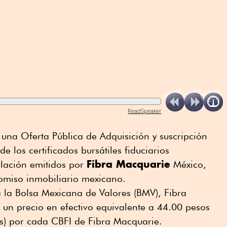
ReadSpeaker
 una Oferta Pública de Adquisición y suscripción
e ⁠los certificados bursátiles fiduciarios
Fibra Macquarie
culación emitidos por
México,
comiso inmobiliario mexicano.
la Bolsa Mexicana de Valores (BMV), Fibra
o un precio en efectivo equivalente a 44.00 pesos
s) por cada CBFI de Fibra Macquarie.