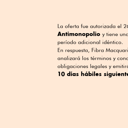
La oferta fue autorizada el 
Antimonopolio
y tiene un
período adicional idéntico.
En respuesta, ⁠Fibra Macquar
analizará los ⁠términos y con
obligaciones legales y emiti
10 días hábiles siguient