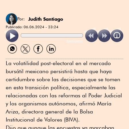
Judith Santiago
Por:
Publicado:
06.06.2024 - 23:24
ReadSpeaker
Compartir
Compartir
Compartir
Compartir
por
por
por
por
WhatsApp
Twitter
Facebook
Linkedin
La volatilidad post-electoral en el mercado
bursátil mexicano persistirá hasta que haya
certidumbre sobre las decisiones que se tomen
en esta transición política, especialmente las
relacionadas con las reformas al Poder Judicial
y los organismos autónomos, afirmó María
Ariza, directora general de la Bolsa
Institucional de Valores (BIVA).
Dijo que aunque las encuestas ya marcaban