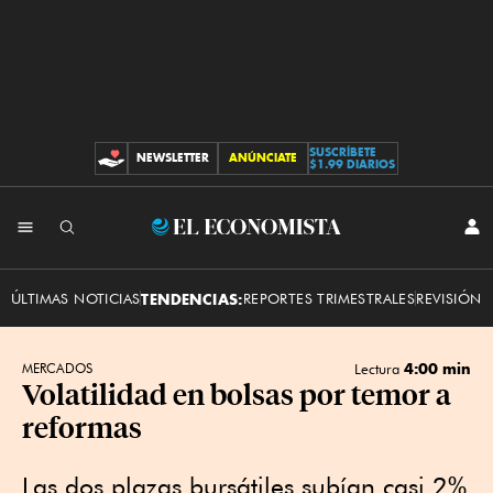
SUSCRÍBETE
NEWSLETTER
ANÚNCIATE
CONTRIBUCIONES
$1.99 DIARIOS
INI
El
SES
Economista
ÚLTIMAS NOTICIAS
TENDENCIAS:
REPORTES TRIMESTRALES
REVISIÓN 
4:00 min
MERCADOS
Lectura
Volatilidad en bolsas por temor a
reformas
Las dos plazas bursátiles subían casi 2%