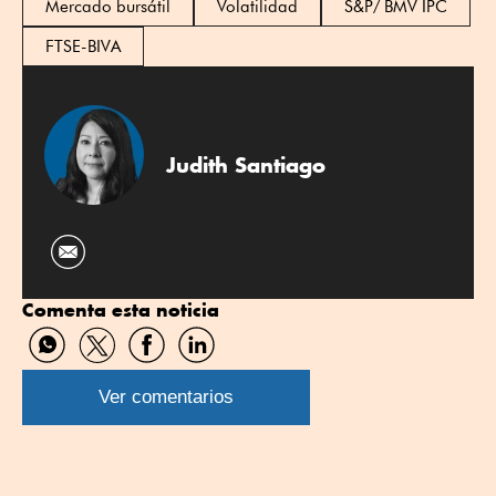
Mercado bursátil
Volatilidad
S&P/ BMV IPC
FTSE-BIVA
Judith Santiago
Comenta esta noticia
Compartir
Compartir
Compartir
Compartir
por
por
por
por
WhatsApp
Twitter
Facebook
Linkedin
Ver comentarios