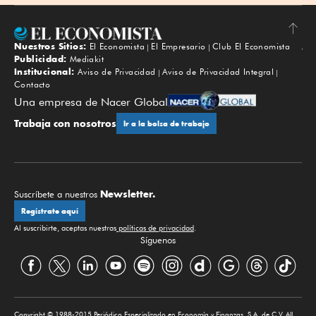
Nuestros Sitios:
El Economista
El Empresario
Club El Economista
Subir
Publicidad:
Mediakit
Institucional:
Aviso de Privacidad
Aviso de Privacidad Integral
Contacto
Una empresa de Nacer Global
Trabaja con nosotros
Ir a la bolsa de trabajo
Newsletter.
Suscríbete a nuestros
Regístrate aquí
Al suscribirte, aceptas nuestras
políticas de privacidad
.
Síguenos
Copyright © 1988-2015 Periódico Especializado en Economía y Finanzas, S.A. de C.V. All