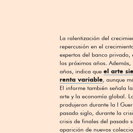
La ralentización del crecimi
repercusión en el crecimiento
expertos del banco privado, 
los próximos años. Además, u
el arte s
años, indica que
renta variable
, aunque má
El informe también señala la 
arte y la economía global. 
produjeron durante la I Guer
pasado siglo, durante la cris
crisis de finales del pasado 
aparición de nuevos coleccio