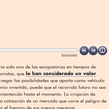
ReadSpeaker
ha sido una de las escapatorias en tiempos de
lo han considerado un valor
onistas, que
n negar las posibilidades que aporta como vehículo
onio invertido, puede que el recorrido futuro no sea
a mantenido hasta el momento. La irrupción de
la cotización de un mercado que corre el peligro de
on el frenazo de sus nuevos mecenas.