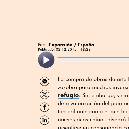
Expansión / España
Por:
Publicado:
02.12.2015 - 18:28
Compartir
La compra de obras de arte 
por
zozobra para muchos inversi
WhatsApp
Compartir
refugio
. Sin embargo, y si
por
Twitter
de revalorización del patrim
Compartir
por
tan brillante como el que h
Facebook
Compartir
nuevos ricos chinos disparó 
por
resentirse en consonancia c
Linkedin