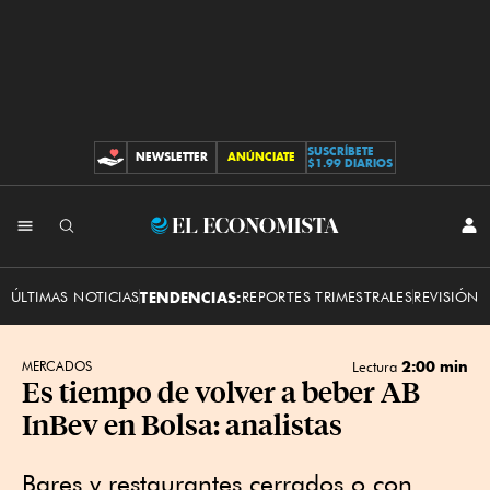
SUSCRÍBETE
NEWSLETTER
ANÚNCIATE
CONTRIBUCIONES
$1.99 DIARIOS
INI
El
SES
Economista
ÚLTIMAS NOTICIAS
TENDENCIAS:
REPORTES TRIMESTRALES
REVISIÓN 
2:00 min
MERCADOS
Lectura
Es tiempo de volver a beber AB
InBev en Bolsa: analistas
Bares y restaurantes cerrados o con