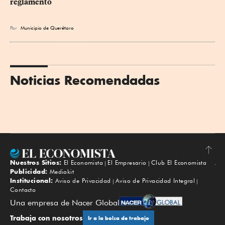
reglamento
Por
Municipio de Querétaro
Noticias Recomendadas
Nuestros Sitios:
El Economista
El Empresario
Club El Economista
Subir
Publicidad:
Mediakit
Institucional:
Aviso de Privacidad
Aviso de Privacidad Integral
Contacto
Una empresa de Nacer Global
Trabaja con nosotros
Ir a la bolsa de trabajo