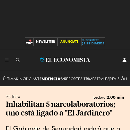
SUSCRÍBETE
NEWSLETTER
ANÚNCIATE
CONTRIBUCIONES
$1.99 DIARIOS
INI
El
SES
Economista
ÚLTIMAS NOTICIAS
TENDENCIAS:
REPORTES TRIMESTRALES
REVISIÓN 
2:00 min
POLÍTICA
Lectura
Inhabilitan 5 narcolaboratorios;
uno está ligado a "El Jardinero"
El Gabinete de Seguridad indicó que a