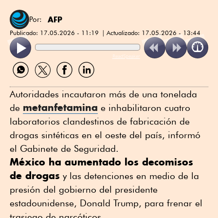
AFP
Por:
Publicado:
17.05.2026 - 11:19
Actualizado:
17.05.2026 - 13:44
ReadSpeaker
Compartir
Compartir
Compartir
Compartir
por
por
por
por
WhatsApp
Twitter
Facebook
Linkedin
Autoridades incautaron más de una tonelada
metanfetamina
de
e inhabilitaron cuatro
laboratorios clandestinos de fabricación de
drogas sintéticas en el oeste del país, informó
el Gabinete de Seguridad.
México ha aumentado los decomisos
de drogas
y las detenciones en medio de la
presión del gobierno del presidente
estadounidense, Donald Trump, para frenar el
trasiego de narcóticos.