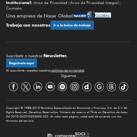
Institucional:
Aviso de Privacidad
Aviso de Privacidad Integral
Contacto
Una empresa de Nacer Global
Trabaja con nosotros
Ir a la bolsa de trabajo
Newsletter.
Suscríbete a nuestros
Regístrate aquí
Al suscribirte, aceptas nuestras
políticas de privacidad
.
Síguenos
Copyright © 1988-2015 Periódico Especializado en Economía y Finanzas, S.A. de C.V. All
Rights Reserved. Derechos Reservados. Número de reserva al Título en Derechos de Autor
04-2010-062510353600-203. Al visitar esta página, usted está de acuerdo con los
términos del servicio