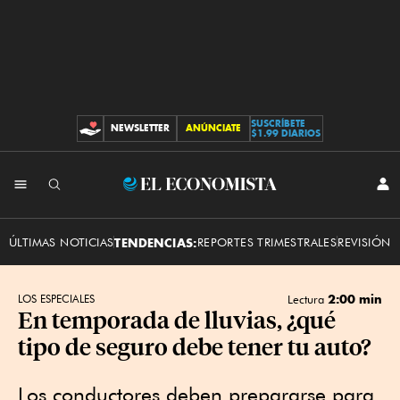
SUSCRÍBETE
NEWSLETTER
ANÚNCIATE
CONTRIBUCIONES
$1.99 DIARIOS
INI
El
SES
Economista
ÚLTIMAS NOTICIAS
TENDENCIAS:
REPORTES TRIMESTRALES
REVISIÓN 
2:00 min
LOS ESPECIALES
Lectura
En temporada de lluvias, ¿qué
tipo de seguro debe tener tu auto?
Los conductores deben prepararse para