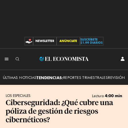
SUSCRÍBETE
NEWSLETTER
ANÚNCIATE
CONTRIBUCIONES
$1.99 DIARIOS
INI
El
SES
Economista
ÚLTIMAS NOTICIAS
TENDENCIAS:
REPORTES TRIMESTRALES
REVISIÓN 
4:00 min
LOS ESPECIALES
Lectura
Ciberseguridad: ¿Qué cubre una
póliza de gestión de riesgos
cibernéticos?