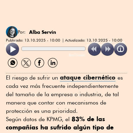
Alba Servín
Por:
Publicado:
13.10.2025 - 10:00
Actualizado:
13.10.2025 - 10:00
ReadSpeaker
Compartir
Compartir
Compartir
Compartir
por
por
por
por
WhatsApp
Twitter
Facebook
Linkedin
ataque cibernético
El riesgo de sufrir un
es
cada vez más frecuente independientemente
del tamaño de la empresa o industria, de tal
manera que contar con mecanismos de
protección es una prioridad.
83% de las
Según datos de KPMG, el
compañías ha sufrido algún tipo de