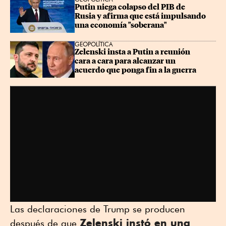
Putin niega colapso del PIB de 
Rusia y afirma que está impulsando 
una economía "soberana"
GEOPOLÍTICA
Zelenski insta a Putin a reunión 
cara a cara para alcanzar un 
acuerdo que ponga fin a la guerra
Las declaraciones de Trump se producen
Zelenski instó en una
después de que