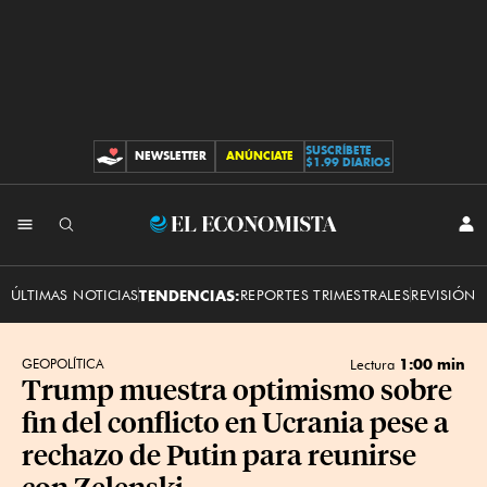
SUSCRÍBETE
NEWSLETTER
ANÚNCIATE
CONTRIBUCIONES
$1.99 DIARIOS
INI
El
SES
Economista
ÚLTIMAS NOTICIAS
TENDENCIAS:
REPORTES TRIMESTRALES
REVISIÓN 
1:00 min
GEOPOLÍTICA
Lectura
Trump muestra optimismo sobre
fin del conflicto en Ucrania pese a
rechazo de Putin para reunirse
con Zelenski