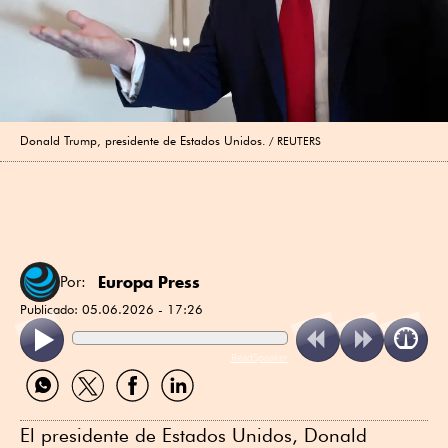
Donald Trump, presidente de Estados Unidos.
REUTERS
Europa Press
Por:
Publicado:
05.06.2026 - 17:26
ReadSpeaker
Compartir
Compartir
Compartir
Compartir
por
por
por
por
WhatsApp
Twitter
Facebook
Linkedin
El presidente de Estados Unidos, Donald