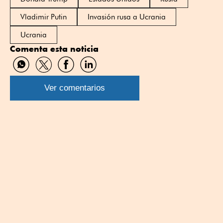
Vladimir Putin
Invasión rusa a Ucrania
Ucrania
Comenta esta noticia
Compartir
Compartir
Compartir
Compartir
por
por
por
por
WhatsApp
Twitter
Facebook
Linkedin
Ver comentarios