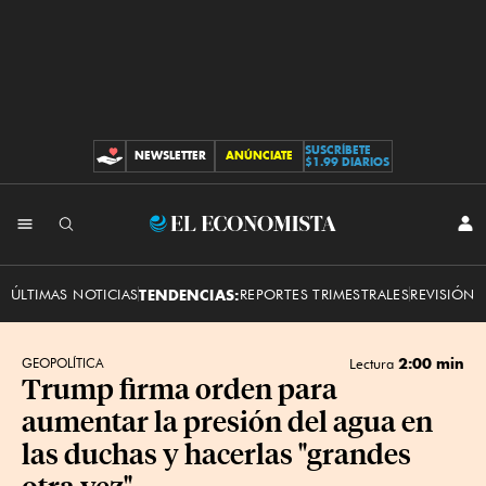
SUSCRÍBETE
NEWSLETTER
ANÚNCIATE
CONTRIBUCIONES
$1.99 DIARIOS
INI
El
SES
Economista
ÚLTIMAS NOTICIAS
TENDENCIAS:
REPORTES TRIMESTRALES
REVISIÓN 
2:00 min
GEOPOLÍTICA
Lectura
Trump firma orden para
aumentar la presión del agua en
las duchas y hacerlas "grandes
otra vez"