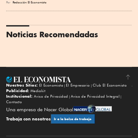
Por
Redacción El Economista
Noticias Recomendadas
Nuestros Sitios:
El Economista
El Empresario
Club El Economista
Subir
Publicidad:
Mediakit
Institucional:
Aviso de Privacidad
Aviso de Privacidad Integral
Contacto
Una empresa de Nacer Global
Trabaja con nosotros
Ir a la bolsa de trabajo