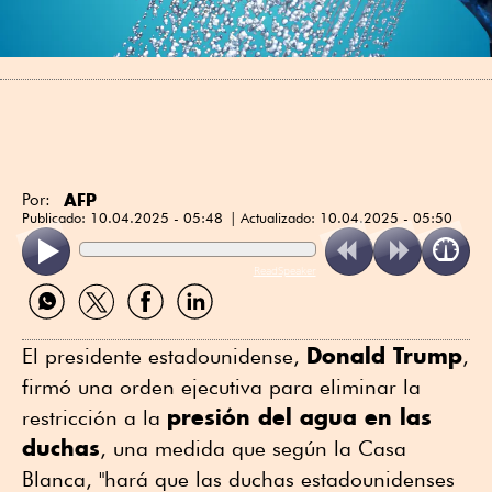
AFP
Por:
Publicado:
10.04.2025 - 05:48
Actualizado:
10.04.2025 - 05:50
ReadSpeaker
Compartir
Compartir
Compartir
Compartir
por
por
por
por
WhatsApp
Twitter
Facebook
Linkedin
Donald Trump
El presidente estadounidense,
,
firmó una orden ejecutiva para eliminar la
presión del agua en las
restricción a la
duchas
, una medida que según la Casa
Blanca, "hará que las duchas estadounidenses