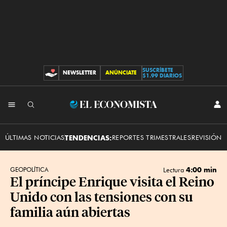
SUSCRÍBETE
NEWSLETTER
ANÚNCIATE
CONTRIBUCIONES
$1.99 DIARIOS
INI
El
SES
Economista
ÚLTIMAS NOTICIAS
TENDENCIAS:
REPORTES TRIMESTRALES
REVISIÓN 
4:00 min
GEOPOLÍTICA
Lectura
El príncipe Enrique visita el Reino
Unido con las tensiones con su
familia aún abiertas