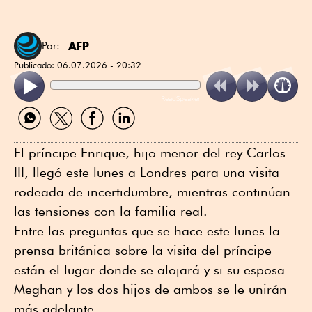
AFP
Por:
Publicado:
06.07.2026 - 20:32
ReadSpeaker
Compartir
Compartir
Compartir
Compartir
por
por
por
por
WhatsApp
Twitter
Facebook
Linkedin
El príncipe Enrique, hijo menor del rey Carlos
III, llegó este lunes a Londres para una visita
rodeada de incertidumbre, mientras continúan
las tensiones con la familia real.
Entre las preguntas que se hace este lunes la
prensa británica sobre la visita del príncipe
están el lugar donde se alojará y si su esposa
Meghan y los dos hijos de ambos se le unirán
más adelante.