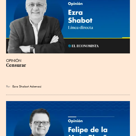
OPINIÓN
Censurar
Por
Ezra Shabot Askenazi