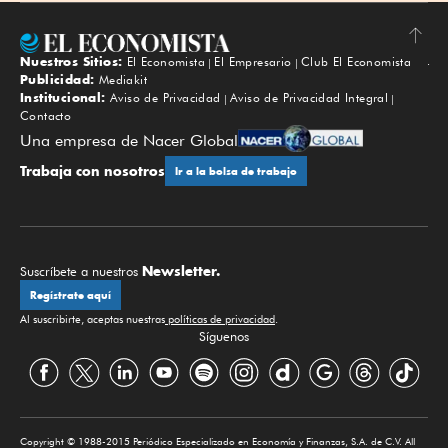
Nuestros Sitios:
El Economista
El Empresario
Club El Economista
Subir
Publicidad:
Mediakit
Institucional:
Aviso de Privacidad
Aviso de Privacidad Integral
Contacto
Una empresa de Nacer Global
Trabaja con nosotros
Ir a la bolsa de trabajo
Newsletter.
Suscríbete a nuestros
Regístrate aquí
Al suscribirte, aceptas nuestras
políticas de privacidad
.
Síguenos
Copyright © 1988-2015 Periódico Especializado en Economía y Finanzas, S.A. de C.V. All