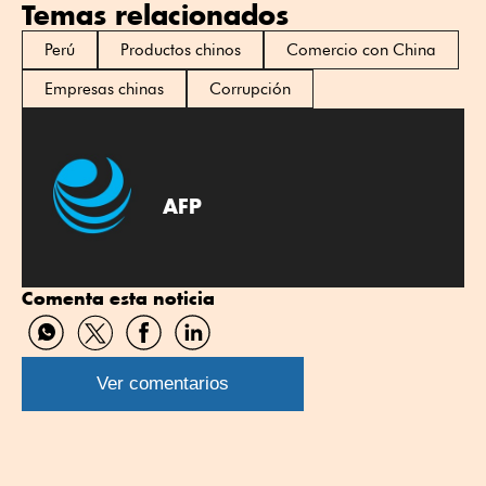
Temas relacionados
Perú
Productos chinos
Comercio con China
Empresas chinas
Corrupción
AFP
Comenta esta noticia
Compartir
Compartir
Compartir
Compartir
por
por
por
por
WhatsApp
Twitter
Facebook
Linkedin
Ver comentarios