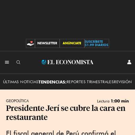
SUSCRÍBETE
NEWSLETTER
ANÚNCIATE
CONTRIBUCIONES
$1.99 DIARIOS
INI
El
SES
Economista
ÚLTIMAS NOTICIAS
TENDENCIAS:
REPORTES TRIMESTRALES
REVISIÓN 
1:00 min
GEOPOLÍTICA
Lectura
Presidente Jerí se cubre la cara en
restaurante
El fiscal general de Perú confirmó el