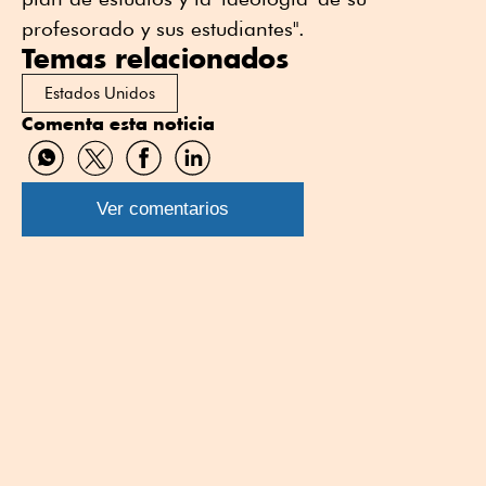
profesorado y sus estudiantes".
Temas relacionados
Estados Unidos
Comenta esta noticia
Compartir
Compartir
Compartir
Compartir
por
por
por
por
WhatsApp
Twitter
Facebook
Linkedin
Ver comentarios