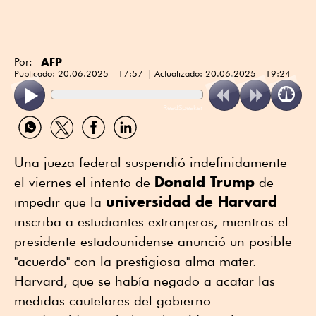
AFP
Por:
Publicado:
20.06.2025 - 17:57
Actualizado:
20.06.2025 - 19:24
ReadSpeaker
Compartir
Compartir
Compartir
Compartir
por
por
por
por
WhatsApp
Twitter
Facebook
Linkedin
Una jueza federal suspendió indefinidamente
Donald Trump
el viernes el intento de
de
universidad de Harvard
impedir que la
inscriba a estudiantes extranjeros, mientras el
presidente estadounidense anunció un posible
"acuerdo" con la prestigiosa alma mater.
Harvard, que se había negado a acatar las
medidas cautelares del gobierno