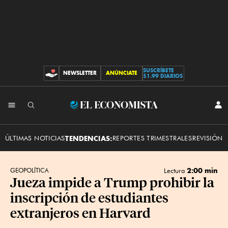
SUSCRÍBETE
NEWSLETTER
ANÚNCIATE
CONTRIBUCIONES
$1.99 DIARIOS
INI
El
SES
Economista
ÚLTIMAS NOTICIAS
TENDENCIAS:
REPORTES TRIMESTRALES
REVISIÓN 
2:00 min
GEOPOLÍTICA
Lectura
Jueza impide a Trump prohibir la
inscripción de estudiantes
extranjeros en Harvard