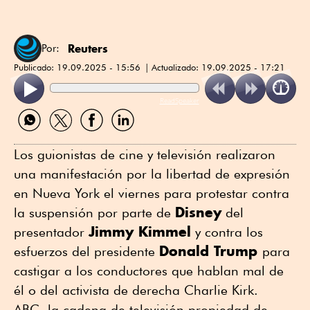
Reuters
Por:
Publicado:
19.09.2025 - 15:56
Actualizado:
19.09.2025 - 17:21
ReadSpeaker
Compartir
Compartir
Compartir
Compartir
por
por
por
por
WhatsApp
Twitter
Facebook
Linkedin
Los guionistas de cine y televisión realizaron
una manifestación por la libertad de expresión
en Nueva York el viernes para protestar contra
Disney
la suspensión por parte de
del
Jimmy Kimmel
presentador
y contra los
Donald Trump
esfuerzos del presidente
para
castigar a los conductores que hablan mal de
él o del activista de derecha Charlie Kirk.
ABC, la cadena de televisión propiedad de