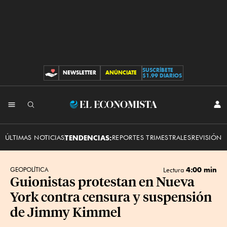
SUSCRÍBETE
NEWSLETTER
ANÚNCIATE
CONTRIBUCIONES
$1.99 DIARIOS
INI
El
SES
Economista
ÚLTIMAS NOTICIAS
TENDENCIAS:
REPORTES TRIMESTRALES
REVISIÓN 
4:00 min
GEOPOLÍTICA
Lectura
Guionistas protestan en Nueva
York contra censura y suspensión
de Jimmy Kimmel