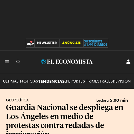
SUSCRÍBETE
NEWSLETTER
ANÚNCIATE
CONTRIBUCIONES
$1.99 DIARIOS
INI
El
SES
Economista
ÚLTIMAS NOTICIAS
TENDENCIAS:
REPORTES TRIMESTRALES
REVISIÓN 
5:00 min
GEOPOLÍTICA
Lectura
Guardia Nacional se despliega en
Los Ángeles en medio de
protestas contra redadas de
inmigración