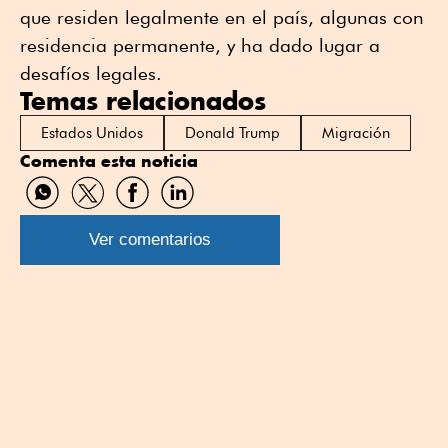
que residen legalmente en el país, algunas con
residencia permanente, y ha dado lugar a
desafíos legales.
Temas relacionados
Estados Unidos
Donald Trump
Migración
Comenta esta noticia
Compartir
Compartir
Compartir
Compartir
por
por
por
por
WhatsApp
Twitter
Facebook
Linkedin
Ver comentarios