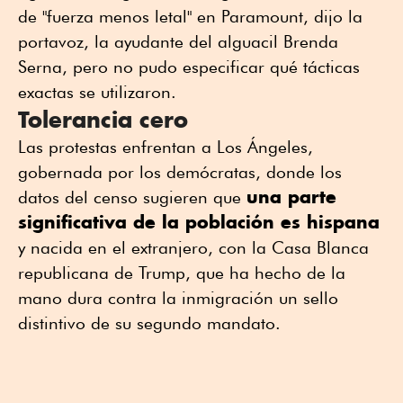
de "fuerza menos letal" en Paramount, dijo la
portavoz, la ayudante del alguacil Brenda
Serna, pero no pudo especificar qué tácticas
exactas se utilizaron.
Tolerancia cero
Las protestas enfrentan a Los Ángeles,
gobernada por los demócratas, donde los
una parte
datos del censo sugieren que
significativa de la población es hispana
y nacida en el extranjero, con la Casa Blanca
republicana de Trump, que ha hecho de la
mano dura contra la inmigración un sello
distintivo de su segundo mandato.