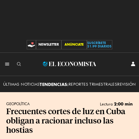
SUSCRÍBETE
NEWSLETTER
ANÚNCIATE
CONTRIBUCIONES
$1.99 DIARIOS
INI
El
SES
Economista
ÚLTIMAS NOTICIAS
TENDENCIAS:
REPORTES TRIMESTRALES
REVISIÓN 
2:00 min
GEOPOLÍTICA
Lectura
Frecuentes cortes de luz en Cuba
obligan a racionar incluso las
hostias