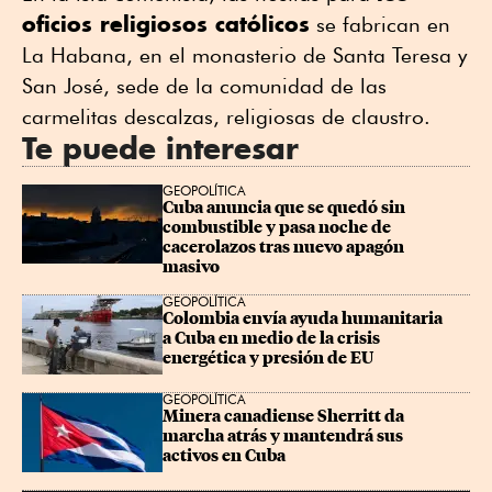
oficios religiosos católicos
se fabrican en
La Habana, en el monasterio de Santa Teresa y
San José, sede de la comunidad de las
carmelitas descalzas, religiosas de claustro.
Te puede interesar
GEOPOLÍTICA
Cuba anuncia que se quedó sin 
combustible y pasa noche de 
cacerolazos tras nuevo apagón 
masivo
GEOPOLÍTICA
Colombia envía ayuda humanitaria 
a Cuba en medio de la crisis 
energética y presión de EU
GEOPOLÍTICA
Minera canadiense Sherritt da 
marcha atrás y mantendrá sus 
activos en Cuba