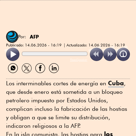
AFP
Por:
Publicado:
14.06.2026 - 16:19
Actualizado:
14.06.2026 - 16:19
ReadSpeaker
Compartir
Compartir
Compartir
Compartir
por
por
por
por
WhatsApp
Twitter
Facebook
Linkedin
Cuba
Los interminables cortes de energía en
,
que desde enero está sometida a un bloqueo
petrolero impuesto por Estados Unidos,
complican incluso la fabricación de las hostias
y obligan a que se limite su distribución,
indicaron religiosos a la AFP.
los
En la isla comunista, las hostias para