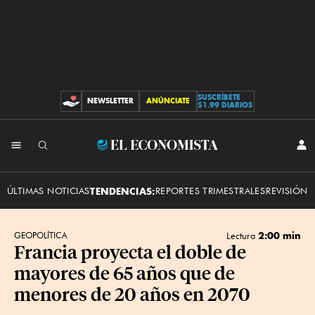
SUSCRÍBETE
NEWSLETTER
ANÚNCIATE
CONTRIBUCIONES
$1.99 DIARIOS
INI
El
SES
Economista
ÚLTIMAS NOTICIAS
TENDENCIAS:
REPORTES TRIMESTRALES
REVISIÓN 
2:00 min
GEOPOLÍTICA
Lectura
Francia proyecta el doble de
mayores de 65 años que de
menores de 20 años en 2070