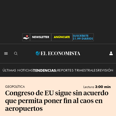
SUSCRÍBETE
NEWSLETTER
ANÚNCIATE
CONTRIBUCIONES
$1.99 DIARIOS
INI
El
SES
Economista
ÚLTIMAS NOTICIAS
TENDENCIAS:
REPORTES TRIMESTRALES
REVISIÓN 
3:00 min
GEOPOLÍTICA
Lectura
Congreso de EU sigue sin acuerdo
que permita poner fin al caos en
aeropuertos