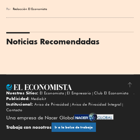
Por
Redacción El Economista
Noticias Recomendadas
Nuestros Sitios:
El Economista
El Empresario
Club El Economista
Subir
Publicidad:
Mediakit
Institucional:
Aviso de Privacidad
Aviso de Privacidad Integral
Contacto
Una empresa de Nacer Global
Trabaja con nosotros
Ir a la bolsa de trabajo