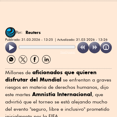
Reuters
Por:
Publicado:
31.03.2026 - 13:25
Actualizado:
31.03.2026 - 13:26
ReadSpeaker
Compartir
Compartir
Compartir
Compartir
por
por
por
por
WhatsApp
Twitter
Facebook
Linkedin
aficionados que quieren
Millones de
⁠disfrutar del Mundial
se enfrentan a graves
riesgos en materia de derechos humanos, dijo
Amnistía Internacional
este martes
, que
advirtió que el torneo se ⁠está alejando mucho
del evento "seguro, libre e inclusivo" prometido
inicialmente por la FIFA.