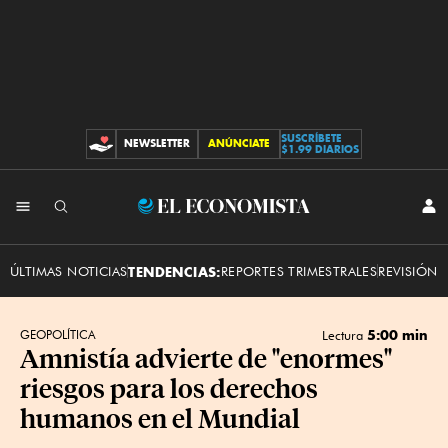
SUSCRÍBETE
NEWSLETTER
ANÚNCIATE
CONTRIBUCIONES
$1.99 DIARIOS
INI
El
SES
Economista
ÚLTIMAS NOTICIAS
TENDENCIAS:
REPORTES TRIMESTRALES
REVISIÓN 
5:00 min
GEOPOLÍTICA
Lectura
Amnistía advierte de "enormes"
riesgos para los derechos
humanos en el Mundial