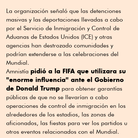
La organización señaló que las detenciones
masivas y las deportaciones llevadas a cabo
por el Servicio de Inmigración y Control de
Aduanas de Estados Unidos (ICE) y otras
agencias han destrozado comunidades y
podrían extenderse a las celebraciones del
Mundial.
pidió a la FIFA que utilizara su
Amnistía
"enorme influencia" ante el Gobierno
de Donald Trump
para obtener garantías
públicas de que no se llevarían a cabo
operaciones de control de inmigración en los
alrededores de los estadios, las zonas de
aficionados, las fiestas para ver los partidos u
otros eventos relacionados con el Mundial.