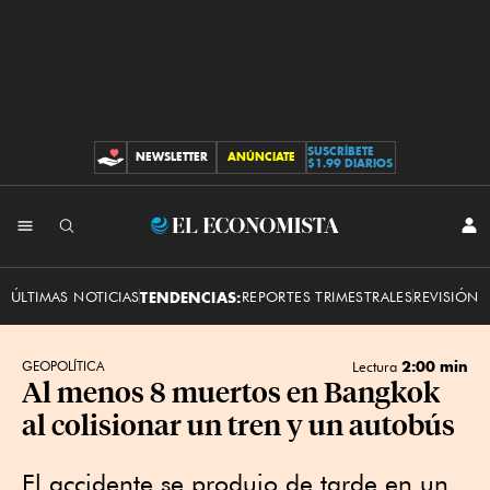
SUSCRÍBETE
NEWSLETTER
ANÚNCIATE
CONTRIBUCIONES
$1.99 DIARIOS
INI
El
SES
Economista
ÚLTIMAS NOTICIAS
TENDENCIAS:
REPORTES TRIMESTRALES
REVISIÓN 
2:00 min
GEOPOLÍTICA
Lectura
Al menos 8 muertos en Bangkok
al colisionar un tren y un autobús
El accidente se produjo de tarde en un