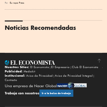
Por
Eu
ropa Press
Noticias Recomendadas
Nuestros Sitios:
El Economista
El Empresario
Club El Economista
Subir
Publicidad:
Mediakit
Institucional:
Aviso de Privacidad
Aviso de Privacidad Integral
Contacto
Una empresa de Nacer Global
Trabaja con nosotros
Ir a la bolsa de trabajo