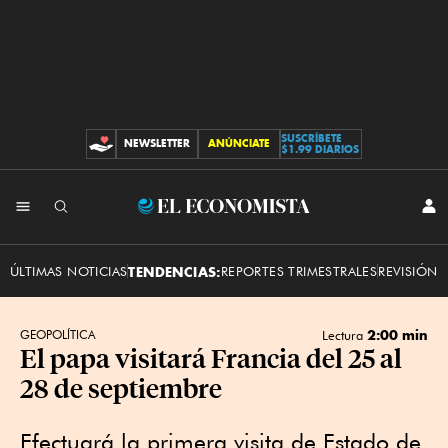
SUSCRÍBETE
NEWSLETTER
ANÚNCIATE
CONTRIBUCIONES
$1.99 DIARIOS
INI
El
SES
Economista
ÚLTIMAS NOTICIAS
TENDENCIAS:
REPORTES TRIMESTRALES
REVISIÓN 
2:00 min
GEOPOLÍTICA
Lectura
El papa visitará Francia del 25 al
28 de septiembre
Efectuará la primera visita de Estado de