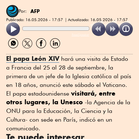
AFP
Por:
Publicado:
16.05.2026 - 17:57
Actualizado:
16.05.2026 - 17:57
ReadSpeaker
Compartir
Compartir
Compartir
Compartir
por
por
por
por
WhatsApp
Twitter
Facebook
Linkedin
El papa León XIV
hará una visita de Estado
a Francia del 25 al 28 de septiembre, la
primera de un jefe de la Iglesia católica al país
en 18 años, anunció este sábado el Vaticano.
visitará, entre
El papa estadounidense
otros lugares, la Unesco
-la Agencia de la
ONU para la Educación, la Ciencia y la
Cultura- con sede en París, indicó en un
comunicado.
Te puede interesar