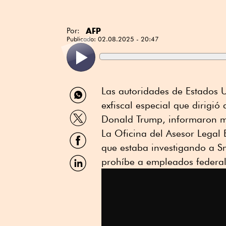
AFP
Por:
Publicado:
02.08.2025 - 20:47
Compartir
Las autoridades de Estados U
por
exfiscal especial que dirigió
WhatsApp
Compartir
Donald Trump, informaron m
por
Twitter
La Oficina del Asesor Legal
Compartir
por
que estaba investigando a Sm
Facebook
Compartir
prohíbe a empleados federal
por
Linkedin