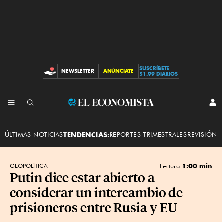
SUSCRÍBETE
NEWSLETTER
ANÚNCIATE
CONTRIBUCIONES
$1.99 DIARIOS
INI
El
SES
Economista
ÚLTIMAS NOTICIAS
TENDENCIAS:
REPORTES TRIMESTRALES
REVISIÓN 
1:00 min
GEOPOLÍTICA
Lectura
Putin dice estar abierto a
considerar un intercambio de
prisioneros entre Rusia y EU