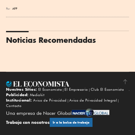
Por
AFP
Noticias Recomendadas
Nuestros Sitios:
El Economista
El Empresario
Club El Economista
Subir
Publicidad:
Mediakit
Institucional:
Aviso de Privacidad
Aviso de Privacidad Integral
Contacto
Una empresa de Nacer Global
Trabaja con nosotros
Ir a la bolsa de trabajo