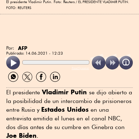
El presidente Vladimir Putin. Foto: Reuters
EL PRESIDENTE VLADIMIR PUTIN.
FOTO: REUTERS
AFP
Por:
Publicado:
14.06.2021 - 12:23
ReadSpeaker
Compartir
Compartir
Compartir
Compartir
por
por
por
por
WhatsApp
Twitter
Facebook
Linkedin
Vladimir Putin
El presidente
se dijo abierto a
la posibilidad de un intercambio de prisioneros
Estados Unidos
entre Rusia y
en una
entrevista emitida el lunes en el canal NBC,
dos días antes de su cumbre en Ginebra con
Joe Biden
.