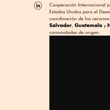
Facebook
Compartir
Cooperación Internacional pa
por
Estados Unidos para el Desar
Linkedin
coordinación de los recursos
Salvador
Guatemala
,
y
comunidades de origen.