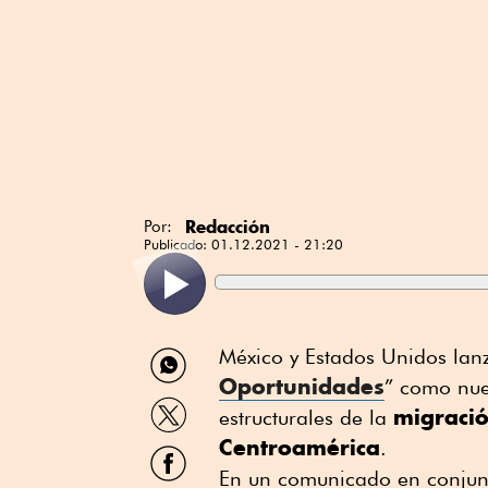
Redacción
Por:
Publicado:
01.12.2021 - 21:20
Compartir
México y Estados Unidos lan
por
Oportunidades
” como nue
WhatsApp
Compartir
migració
estructurales de la
por
Centroamérica
Twitter
.
Compartir
por
En un comunicado en conjun