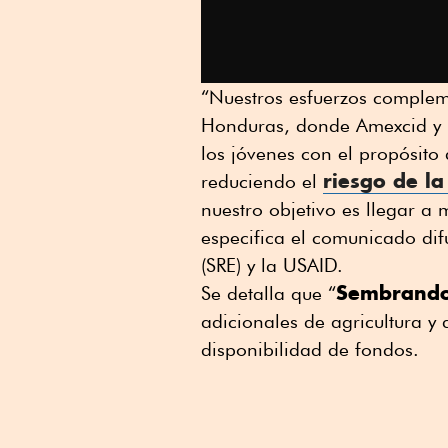
“Nuestros esfuerzos comple
Honduras, donde Amexcid y U
los jóvenes con el propósito
riesgo de la
reduciendo el
nuestro objetivo es llegar 
especifica el comunicado dif
(SRE) y la USAID.
Sembrando
Se detalla que “
adicionales de agricultura y 
disponibilidad de fondos.