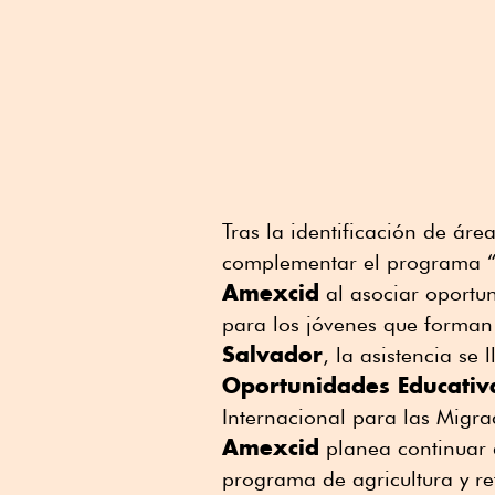
Tras la identificación de ár
complementar el programa 
Amexcid
al asociar oportu
para los jóvenes que forman
Salvador
, la asistencia se
Oportunidades Educativ
Internacional para las Migra
Amexcid
planea continuar a
programa de agricultura y r