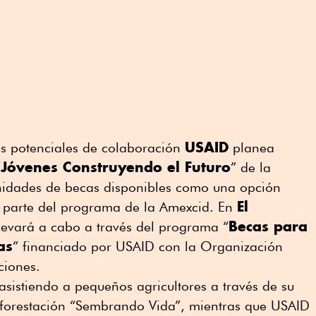
USAID
eas potenciales de colaboración
planea
Jóvenes Construyendo el Futuro
“
” de la
nidades de becas disponibles como una opción
El
 parte del programa de la Amexcid. En
Becas para
 llevará a cabo a través del programa “
as
” financiado por USAID con la Organización
ciones.
sistiendo a pequeños agricultores a través de su
eforestación “Sembrando Vida”, mientras que USAID