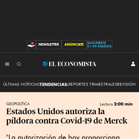
SUSCRÍBETE
NEWSLETTER
ANÚNCIATE
CONTRIBUCIONES
$1.99 DIARIOS
INI
El
SES
Economista
ÚLTIMAS NOTICIAS
TENDENCIAS:
REPORTES TRIMESTRALES
REVISIÓN 
2:00 min
GEOPOLÍTICA
Lectura
Estados Unidos autoriza la
píldora contra Covid-19 de Merck
"La autorización de hoy proporciona