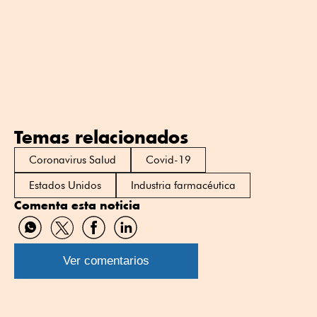
Temas relacionados
Coronavirus Salud
Covid-19
Estados Unidos
Industria farmacéutica
Comenta esta noticia
Compartir
Compartir
Compartir
Compartir
por
por
por
por
WhatsApp
Twitter
Facebook
Linkedin
Ver comentarios