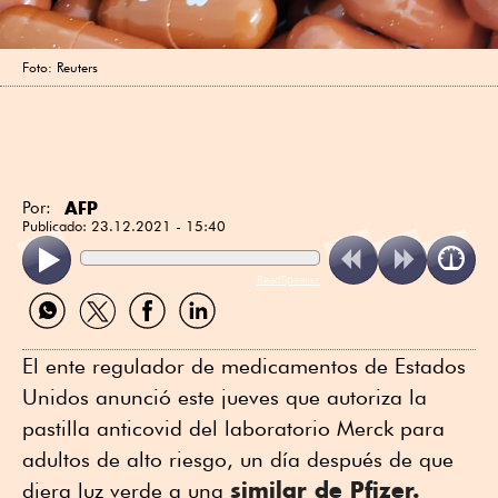
Foto: Reuters
AFP
Por:
Publicado:
23.12.2021 - 15:40
ReadSpeaker
Compartir
Compartir
Compartir
Compartir
por
por
por
por
WhatsApp
Twitter
Facebook
Linkedin
El ente regulador de medicamentos de Estados
Unidos anunció este jueves que autoriza la
pastilla anticovid del laboratorio Merck para
adultos de alto riesgo, un día después de que
similar de Pfizer.
diera luz verde a una