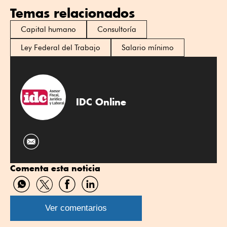
Temas relacionados
Capital humano
Consultoría
Ley Federal del Trabajo
Salario mínimo
IDC Online
Comenta esta noticia
Compartir
Compartir
Compartir
Compartir
por
por
por
por
WhatsApp
Twitter
Facebook
Linkedin
Ver comentarios