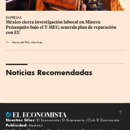
EMPRESAS
México cierra investigación laboral en Minera 
Peñasquito bajo el T-MEC; acuerda plan de reparación 
con EU
Por
María del Pilar Martínez
Noticias Recomendadas
Nuestros Sitios:
El Economista
El Empresario
Club El Economista
Subir
Publicidad:
Mediakit