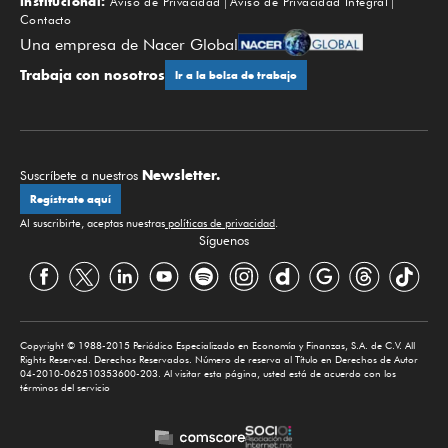
Institucional:
Aviso de Privacidad
Aviso de Privacidad Integral
Contacto
Una empresa de Nacer Global
Trabaja con nosotros
Ir a la bolsa de trabajo
Newsletter.
Suscríbete a nuestros
Regístrate aquí
Al suscribirte, aceptas nuestras
políticas de privacidad
.
Síguenos
Copyright © 1988-2015 Periódico Especializado en Economía y Finanzas, S.A. de C.V. All
Rights Reserved. Derechos Reservados. Número de reserva al Título en Derechos de Autor
04-2010-062510353600-203. Al visitar esta página, usted está de acuerdo con los
términos del servicio