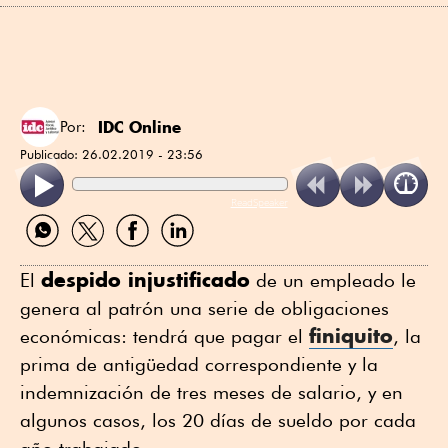
IDC Online
Por:
Publicado:
26.02.2019 - 23:56
ReadSpeaker
Compartir
Compartir
Compartir
Compartir
por
por
por
por
WhatsApp
Twitter
Facebook
Linkedin
despido injustificado
El
de un empleado le
genera al patrón una serie de obligaciones
finiquito
económicas: tendrá que pagar el
, la
prima de antigüedad correspondiente y la
indemnización de tres meses de salario, y en
algunos casos, los 20 días de sueldo por cada