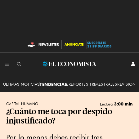
SUSCRÍBETE
NEWSLETTER
ANÚNCIATE
CONTRIBUCIONES
$1.99 DIARIOS
INI
El
SES
Economista
ÚLTIMAS NOTICIAS
TENDENCIAS:
REPORTES TRIMESTRALES
REVISIÓN 
3:00 min
CAPITAL HUMANO
Lectura
¿Cuánto me toca por despido
injustificado?
Por lo menos debes recibir tres