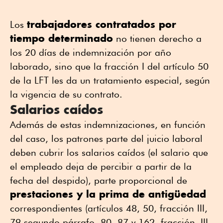
trabajadores contratados por
Los
tiempo determinado
no tienen derecho a
los 20 días de indemnización por año
laborado, sino que la fracción I del artículo 50
de la LFT les da un tratamiento especial, según
la vigencia de su contrato.
Salarios caídos
Además de estas indemnizaciones, en función
del caso, los patrones parte del juicio laboral
deben cubrir los salarios caídos (el salario que
el empleado deja de percibir a partir de la
fecha del despido), parte proporcional de
prestaciones y la prima de antigüedad
correspondientes (artículos 48, 50, fracción III,
79 segundo párrafo, 80, 87 y 162, fracción III,