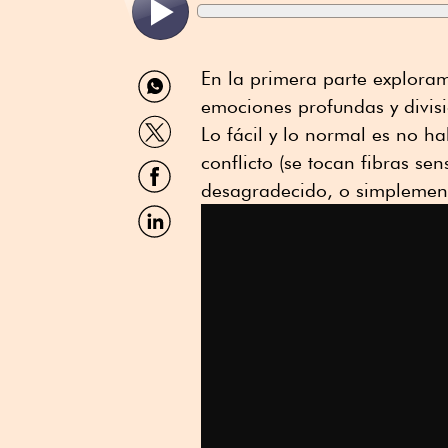
Compartir
En la primera parte explora
por
emociones profundas y divisi
WhatsApp
Compartir
Lo fácil y lo normal es no h
por
Twitter
conflicto (se tocan fibras se
Compartir
por
desagradecido, o simplement
Facebook
Compartir
por
Linkedin