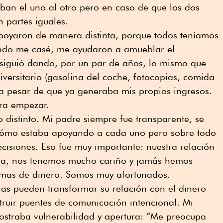
ban el uno al otro pero en caso de que los dos
n partes iguales.
poyaron de manera distinta, porque todos teníamos
ando me casé, me ayudaron a amueblar el
siguió dando, por un par de años, lo mismo que
ersitario (gasolina del coche, fotocopias, comida
 a pesar de que ya generaba mis propios ingresos.
ara empezar.
 distinto. Mi padre siempre fue transparente, se
cómo estaba apoyando a cada uno pero sobre todo
ecisiones. Eso fue muy importante: nuestra relación
a, nos tenemos mucho cariño y jamás hemos
temas de dinero. Somos muy afortunados.
as pueden transformar su relación con el dinero
ruir puentes de comunicación intencional. Mi
ostraba vulnerabilidad y apertura: “Me preocupa