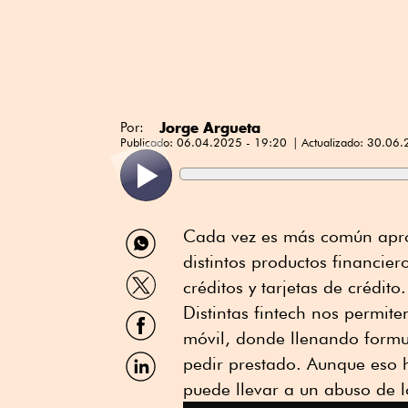
Jorge Argueta
Por:
Publicado:
06.04.2025 - 19:20
Actualizado:
30.06.
Compartir
Cada vez es más común aprov
por
distintos productos financie
WhatsApp
Compartir
créditos y tarjetas de crédito.
por
Twitter
Distintas fintech nos permite
Compartir
por
móvil, donde llenando formu
Facebook
Compartir
pedir prestado. Aunque eso h
por
puede llevar a un abuso de l
Linkedin