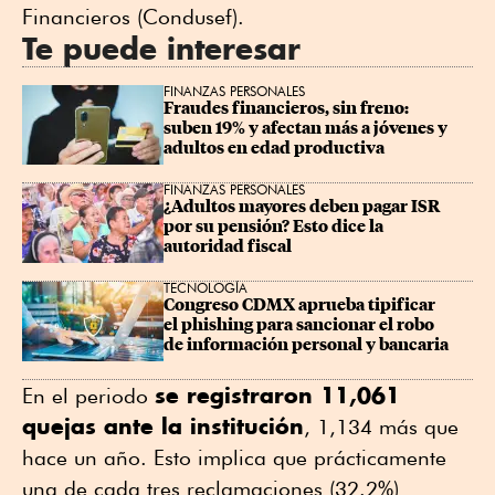
Financieros (Condusef).
Te puede interesar
FINANZAS PERSONALES
Fraudes financieros, sin freno: 
suben 19% y afectan más a jóvenes y 
adultos en edad productiva
FINANZAS PERSONALES
¿Adultos mayores deben pagar ISR 
por su pensión? Esto dice la 
autoridad fiscal
TECNOLOGÍA
Congreso CDMX aprueba tipificar 
el phishing para sancionar el robo 
de información personal y bancaria
se registraron 11,061
En el periodo
quejas ante la institución
, 1,134 más que
hace un año. Esto implica que prácticamente
una de cada tres reclamaciones (32.2%)