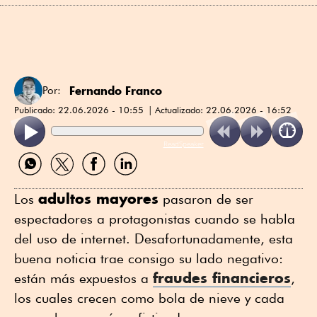
Fernando Franco
Por:
Publicado:
22.06.2026 - 10:55
Actualizado:
22.06.2026 - 16:52
ReadSpeaker
Compartir
Compartir
Compartir
Compartir
por
por
por
por
WhatsApp
Twitter
Facebook
Linkedin
adultos mayores
Los
pasaron de ser
espectadores a protagonistas cuando se habla
del uso de internet. Desafortunadamente, esta
buena noticia trae consigo su lado negativo:
fraudes financieros
están más expuestos a
,
los cuales crecen como bola de nieve y cada