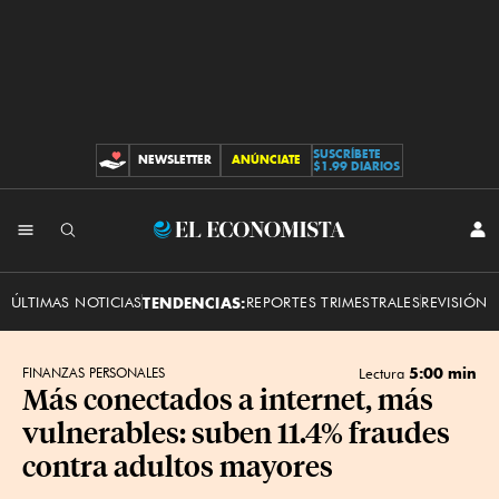
SUSCRÍBETE
NEWSLETTER
ANÚNCIATE
CONTRIBUCIONES
$1.99 DIARIOS
INI
El
SES
Economista
ÚLTIMAS NOTICIAS
TENDENCIAS:
REPORTES TRIMESTRALES
REVISIÓN 
5:00 min
FINANZAS PERSONALES
Lectura
Más conectados a internet, más
vulnerables: suben 11.4% fraudes
contra adultos mayores